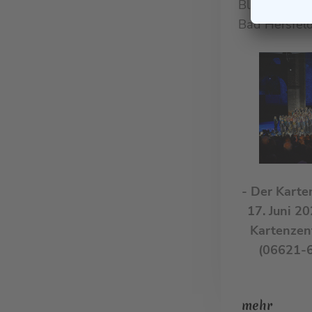
Bläser die A
Bad Hersfeld
- Der Karte
17. Juni 2
Kartenzent
(06621-6
mehr