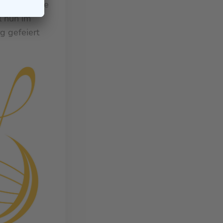
lgsgeschichte
l nun im
 gefeiert