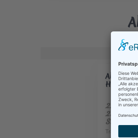
A
Abschlus
Hersfelde
22.08.2026
22. Augus
23. Augus
Stiftsrui
Traditionell 