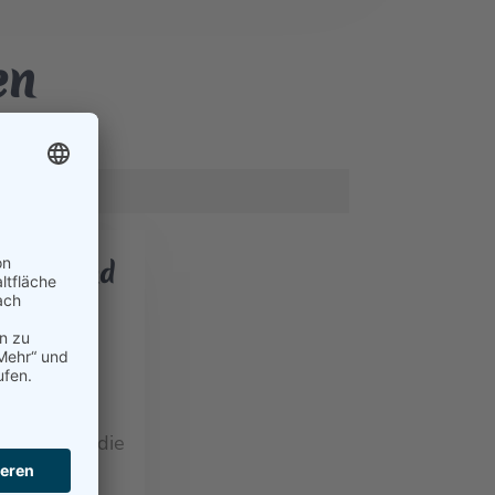
en
e Chor und
mble
6
 Ulli Meiß die
 kann auf