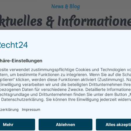
News & Blog
ktuelles & Information
skonzerte Bad
Festakt 30 Jahr
r Festspielsaison
Blechbläserense
30.10.2026
t 2026
30. Oktober 202
t 2026
AudiMax
ne Bad Hersfeld
Vor 30 Jahren gründete
veranstalten Chor und
beiden Ensembles und