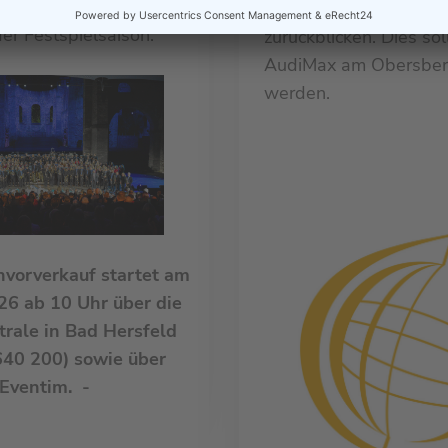
bschlusskonzerte der
eine einzigartige Erfo
er Festspielsaison.
zurückblicken. Dies sol
AudiMax am Obersberg
werden.
nvorverkauf startet am
026 ab 10 Uhr über die
rale in Bad Hersfeld
40 200) sowie über
Eventim. -