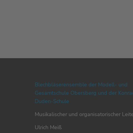
Blechbläserensemble der Modell- und
Gesamtschule Obersberg und der Konra
Duden-Schule
Musikalischer und organisatorischer Leit
Ulrich Meiß