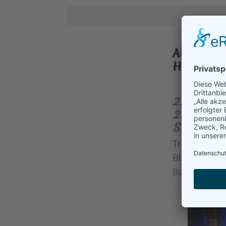
Abschlus
Hersfelde
22.08.2026
22. Augus
23. Augus
Stiftsrui
Traditionell 
Bläser die A
Bad Hersfeld