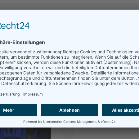
skonzerte Bad
Festakt 30 Jahr
r Festspielsaison
Blechbläserense
30.10.2026
t 2026
30. Oktober 202
t 2026
AudiMax
ne Bad Hersfeld
Vor 30 Jahren gründete
veranstalten Chor und
beiden Ensembles und
bschlusskonzerte der
eine einzigartige Erfo
er Festspielsaison.
zurückblicken. Dies sol
AudiMax am Obersberg
werden.