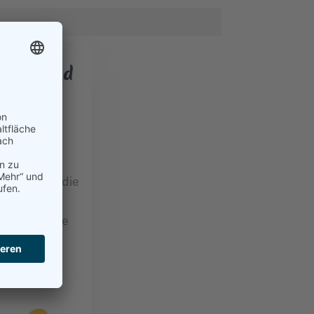
e Chor und
mble
6
 Ulli Meiß die
 kann auf
lgsgeschichte
l nun im
 gefeiert