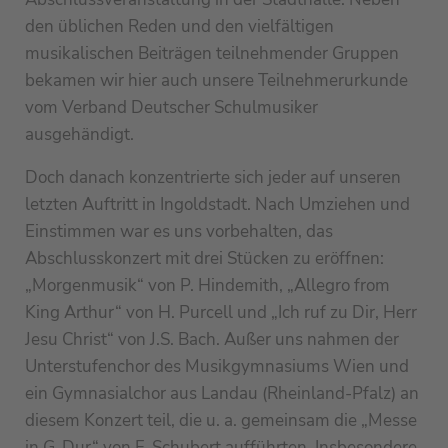
den üblichen Reden und den vielfältigen
musikalischen Beiträgen teilnehmender Gruppen
bekamen wir hier auch unsere Teilnehmerurkunde
vom Verband Deutscher Schulmusiker
ausgehändigt.
Doch danach konzentrierte sich jeder auf unseren
letzten Auftritt in Ingoldstadt. Nach Umziehen und
Einstimmen war es uns vorbehalten, das
Abschlusskonzert mit drei Stücken zu eröffnen:
„Morgenmusik“ von P. Hindemith, „Allegro from
King Arthur“ von H. Purcell und „Ich ruf zu Dir, Herr
Jesu Christ“ von J.S. Bach. Außer uns nahmen der
Unterstufenchor des Musikgymnasiums Wien und
ein Gymnasialchor aus Landau (Rheinland-Pfalz) an
diesem Konzert teil, die u. a. gemeinsam die „Messe
in G-Dur“ von F. Schubert aufführten. Insbesondere