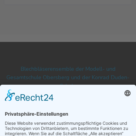
Blechbläserensemble der Modell- und
Gesamtschule Obersberg und der Konrad Duden-
Schule
Musikalischer und organisatorischer Leiter
Ulrich Meiß
Am Obersberg 25
36251 Bad Hersfeld