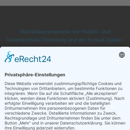
Blechbläserensemble der Modell- und
Gesamtschule Obersberg und der Konrad Duden-
Schule
Musikalischer und organisatorischer Leiter
Ulrich Meiß
Am Obersberg 25
36251 Bad Hersfeld
Tel.: 06621 95940
Fax: 06621 9594115